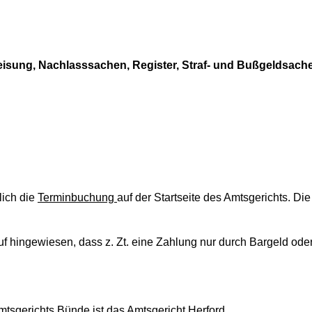
eisung, Nachlasssachen, Register, Straf- und Bußgeldsach
lich die
Terminbuchung
auf der Startseite des Amtsgerichts. Di
auf hingewiesen, dass z. Zt. eine Zahlung nur durch Bargeld od
mtsgerichts Bünde ist das Amtsgericht Herford.