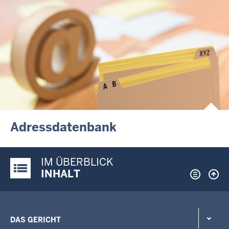
Adressdatenbank
IM ÜBERBLICK
Justiz-Portal im Überblick:
INHALT
DAS GERICHT