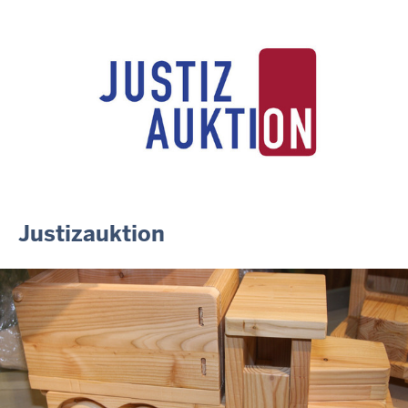
Anerkennung für innovative Suizidpräventionsarbeit: JVA Köln
ausgezeichnet
14.07.2026
Justiz der Zukunft gemeinsam gestalten: Minister Limbach
zieht positive Bilanz des Projekts Zukunftswerkstatt Justiz
Nordrhein-Westfalen
01.07.2026
Newsletter Juli 2026
30.06.2026
288 Anwärterinnen und Anwärter des Jahrgangs 2024/2026
der Justizvollzugsschule NRW geehrt
Justizauktion
30.06.2026
RechtSpecial - Schiedsleute helfen Streit schlichten!