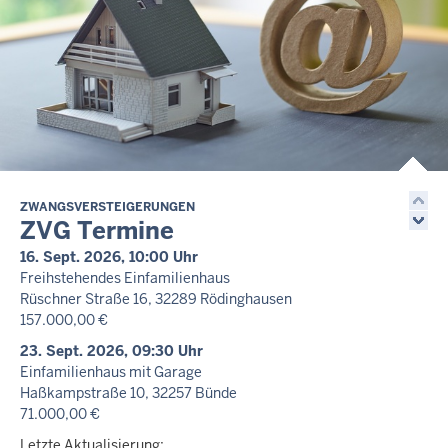
Nicht öffentlich
14. Aug. 2026, 10:30 Uhr
Haupttermin
Familiensache - 7 F 47/26
Nicht öffentlich
14. Aug. 2026, 10:45 Uhr
Haupttermin
Familiensache - 7 F 443/25
Nicht öffentlich
ZWANGSVERSTEIGERUNGEN
ZVG Termine
14. Aug. 2026, 12:00 Uhr
-
Aufgehoben!
16. Sept. 2026, 10:00 Uhr
Verhandlungstermin
Freihstehendes Einfamilienhaus
Familiensache - 7 F 167/26
Rüschner Straße 16, 32289 Rödinghausen
Letzte Aktualisierung:
157.000,00 €
Heute, 15:23 Uhr
23. Sept. 2026, 09:30 Uhr
Einfamilienhaus mit Garage
Haßkampstraße 10, 32257 Bünde
71.000,00 €
Letzte Aktualisierung: