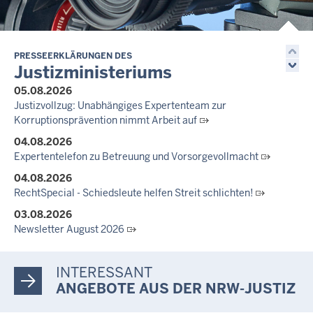
zieht positive Bilanz des Projekts Zukunftswerkstatt Justiz
Nordrhein-Westfalen
01.07.2026
Newsletter Juli 2026
PRESSEERKLÄRUNGEN DES
Justizministeriums
30.06.2026
05.08.2026
288 Anwärterinnen und Anwärter des Jahrgangs 2024/2026
Justizvollzug: Unabhängiges Expertenteam zur
der Justizvollzugsschule NRW geehrt
Korruptionsprävention nimmt Arbeit auf
30.06.2026
04.08.2026
RechtSpecial - Schiedsleute helfen Streit schlichten!
Expertentelefon zu Betreuung und Vorsorgevollmacht
04.08.2026
RechtSpecial - Schiedsleute helfen Streit schlichten!
03.08.2026
Newsletter August 2026
27.07.2026
Dein Mut findet Rückhalt: Die Justiz NRW unterstützt
INTERESSANT
Informationskampagne gegen häusliche Gewalt
ANGEBOTE AUS DER NRW-JUSTIZ
10.07.2026