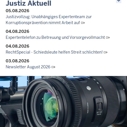
Justiz Aktuell
05.08.2026
Justizvollzug: Unabhängiges Expertenteam zur
Korruptionsprävention nimmt Arbeit auf
04.08.2026
Expertentelefon zu Betreuung und Vorsorgevollmacht
04.08.2026
RechtSpecial - Schiedsleute helfen Streit schlichten!
03.08.2026
Newsletter August 2026
27.07.2026
Dein Mut findet Rückhalt: Die Justiz NRW unterstützt
Informationskampagne gegen häusliche Gewalt
10.07.2026
Anerkennung für innovative Suizidpräventionsarbeit: JVA Köln
ausgezeichnet
14.07.2026
Justiz der Zukunft gemeinsam gestalten: Minister Limbach